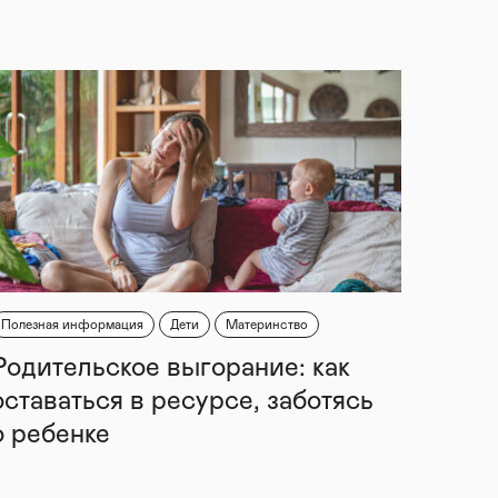
Полезная информация
Дети
Материнство
Родительское выгорание: как
оставаться в ресурсе, заботясь
о ребенке