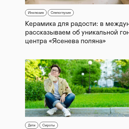
Инклюзия
Слепоглухие
Керамика для радости: в между
рассказываем об уникальной го
центра «Ясенева поляна»
Дети
Сироты