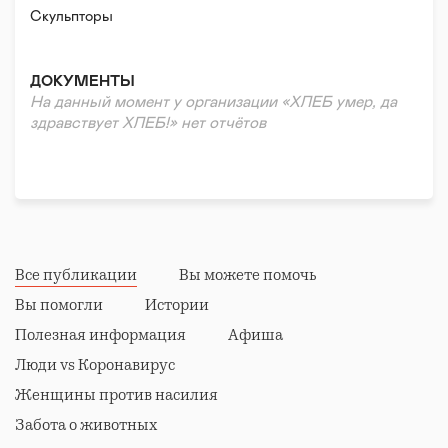
Скульпторы
Поэты
Музыканты
ДОКУМЕНТЫ
Театральные объединения
На данный момент у организации «ХЛЕБ умер, да
Танцевальные/любительские объединения
здравствует ХЛЕБ!» нет отчётов
Дизайнеры
Хендмейдеры
Стрит-арт
Все публикации
Вы можете помочь
Вы помогли
Истории
Полезная информация
Афиша
Люди vs Коронавирус
Женщины против насилия
Забота о животных