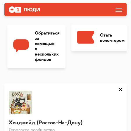
Обратиться
Стать
за
волонтером
помощью
в
нескольких
фондов
Хендмейд (Ростов-На-Дону)
Городское сообщество