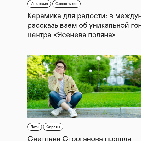
Инклюзия
Слепоглухие
Керамика для радости: в между
рассказываем об уникальной го
центра «Ясенева поляна»
Дети
Сироты
Светлана Строганова прошла