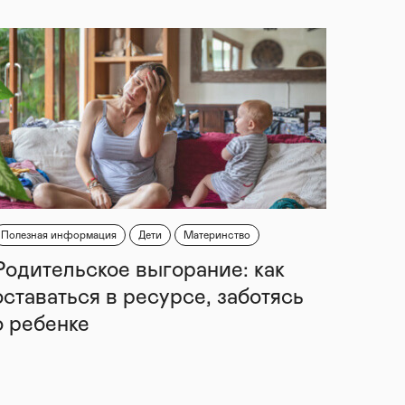
Полезная информация
Дети
Материнство
Родительское выгорание: как
оставаться в ресурсе, заботясь
о ребенке