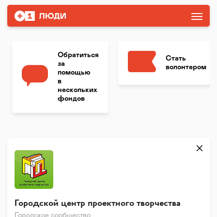
Обратиться
Стать
за
волонтером
помощью
в
нескольких
фондов
Городской центр проектного творчества
Городское сообщество