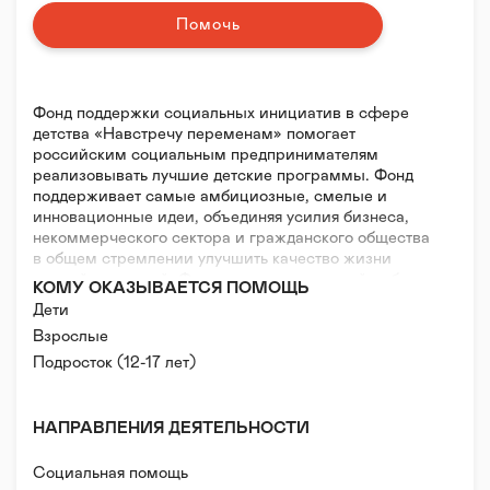
Помочь
Фонд поддержки социальных инициатив в сфере
детства «Навстречу переменам» помогает
российским социальным предпринимателям
реализовывать лучшие детские программы. Фонд
поддерживает самые амбициозные, смелые и
инновационные идеи, объединяя усилия бизнеса,
некоммерческого сектора и гражданского общества
в общем стремлении улучшить качество жизни
российских детей. Фонд использует в своей работе
КОМУ ОКАЗЫВАЕТСЯ ПОМОЩЬ
технологии и методики международной
Дети
благотворительной организации Reach for Change,
Взрослые
которая успешно осуществляет деятельность в 17
странах мира и помогает трансформировать
Подросток (12-17 лет)
инновационные идеи в сфере социального
предпринимательства в позитивные изменения для
детей.
НАПРАВЛЕНИЯ ДЕЯТЕЛЬНОСТИ
Социальная помощь