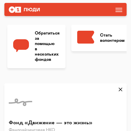
Обратиться
Стать
за
волонтером
помощью
в
нескольких
фондов
Фонд «Движение — это жизнь»
Фандрайзинговая НКО