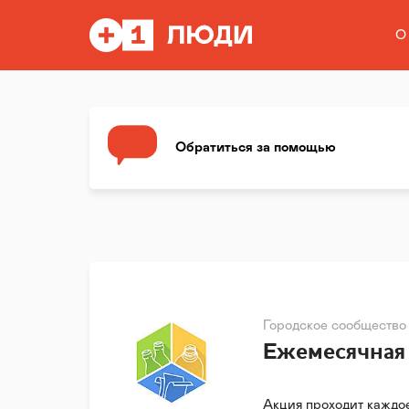
О
Обратиться за помощью
Городское сообщество
Ежемесячная
Акция проходит каждое