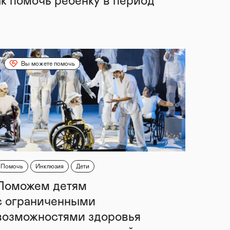
ак помочь ребенку в период
Вы можете помочь
Помочь
Инклюзия
Дети
Поможем детям
с ограниченными
возможностями здоровья