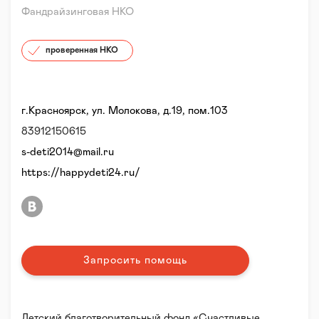
Фандрайзинговая НКО
проверенная НКО
г.Красноярск, ул. Молокова, д.19, пом.103
83912150615
s-deti2014@mail.ru
https://happydeti24.ru/
Запросить помощь
Детский благотворительный фонд «Счастливые