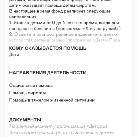
дети» оказывает помощь детям-сиротам.
В настоящее время фонд реализует следующие
направления:
1. Уход за детьми от 0 до 4 лет в то время, когда они
попадают в больницы (программа «Хочу на ручки!»).
2. Съемка и распространение видеоанкет с целью
устройства детей в семью (программа «Детям Пора
Домой!»).
КОМУ ОКАЗЫВАЕТСЯ ПОМОЩЬ
3. Сопровождение приемных семей (программа
Дети
«Дети дома»).
4. Сопровождение семей, которые находятся в
риске социального сиротства (программа «Растем
НАПРАВЛЕНИЯ ДЕЯТЕЛЬНОСТИ
в семье»).
5. Школа приёмных родителей.
Социальная помощь
6. Адресная помощь учреждениям для детей-сирот
по заявкам (программа «Адресная помощь»).
Помощь сиротам
7. Постинтернатное сопровождение выпускников
Помощь в тяжелой жизненной ситуации
детских домов, помощь в трудоустройстве,
Волонтерская помощь
юридическое сопровождение при решении
Психологическая помощь
вопросов, касающихся жилья (программа «Со-
ДОКУМЕНТЫ
Действие»).
Правовая поддержка
На данный момент у организации «Детский
Реабилитация и адаптация
благотворительный фонд «Счастливые дети»»