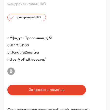
Фандрайзинговая НКО
проверенная НКО
г.Уфа, ул. Проломная, д.31
89177551188
bf.fondufa@mail.ru
https://bf-withlove.ru/
Запросить помощь
Фонд занимается поддержкой детей, попавших в