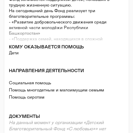
трудную жизненную ситуацию.
На сегодняшний день Фонд реализует три
благотворительные программы:
- «Развитие добровольческого движения среди
активной части молодёжи Республики
Башкортостан»
- «Поддержка семей, находящихся в сложной
жизненной ситуации»
КОМУ ОКАЗЫВАЕТСЯ ПОМОЩЬ
- «Профилактика социального сиротства»
Дети
НАПРАВЛЕНИЯ ДЕЯТЕЛЬНОСТИ
Социальная помощь
Помощь многодетным и малоимущим семьям
Помощь сиротам
Помощь в тяжелой жизненной ситуации
Нефинансовая/гуманитарная помощь
ДОКУМЕНТЫ
Волонтерская помощь
На данный момент у организации «Детский
Психологическая помощь
Благотворительный Фонд «С любовью»» нет
Правовая поддержка