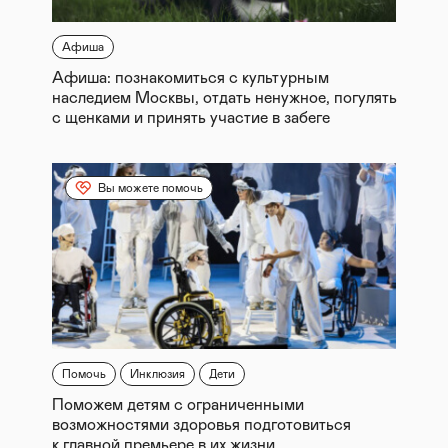
Афиша
Афиша: познакомиться с культурным
наследием Москвы, отдать ненужное, погулять
с щенками и принять участие в забеге
Вы можете помочь
Помочь
Инклюзия
Дети
Поможем детям с ограниченными
возможностями здоровья подготовиться
к главной премьере в их жизни