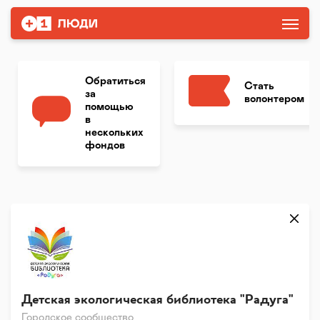
Обратиться
Стать
за
волонтером
помощью
в
нескольких
фондов
Детская экологическая библиотека "Радуга"
Городское сообщество