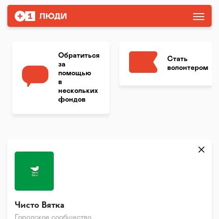
Обратиться
Стать
за
волонтером
помощью
в
нескольких
фондов
Чисто Вятка
Городское сообщество