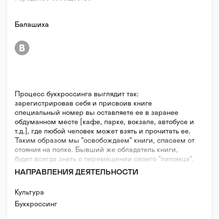
Балашиха
Процесс буккроссинга выглядит так:
зарегистрировав себя и присвоив книге
специальный номер вы оставляете ее в заранее
обдуманном месте [кафе, парке, вокзале, автобусе и
т.д.], где любой человек может взять и прочитать ее.
Таким образом мы "освобождаем" книги, спасаем от
стояния на полке. Бывший же обладатель книги,
будет всегда знать о перемещении своего "питомца",
получая e-mail о том, в чьи руки она попала, и как она
НАПРАВЛЕНИЯ ДЕЯТЕЛЬНОСТИ
там очутилась. Второй, и побочной, целью является
превращение всего мира в "огромную библиотеку".
Культура
Буккроссинг