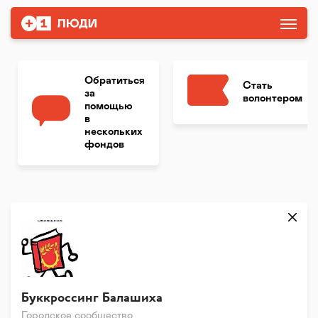
Обратиться
Стать
за
волонтером
помощью
в
нескольких
фондов
Буккроссинг Балашиха
Городское сообщество