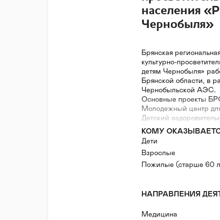
населения «
Чернобыля»
Брянская региональна
культурно-просветите
детям Чернобыля» рабо
Брянской области, в р
Чернобыльской АЭС.
Основные проекты БР
Молодежный центр для
Детский оздоровитель
Кабинет реабилитации 
КОМУ ОКАЗЫВАЕТ
детским церебральны
Дети
Кабинет обследования
Взрослые
Социально-реабилитац
возможностями;
Пожилые (старше 60 л
Компьютерный клуб;
Информационный черн
Экологический клуб.
НАПРАВЛЕНИЯ ДЕЯ
Медицина