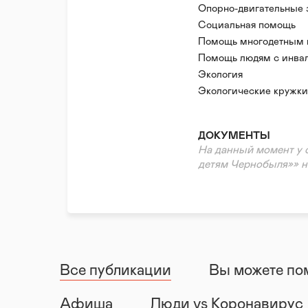
Опорно-двигательные 
Социальная помощь
Помощь многодетным
Помощь людям с инва
Помощь пострадавшим
Экология
Волонтерская помощь
Экологические кружки
Психологическая пом
Реабилитация и адапт
ДОКУМЕНТЫ
На данный момент у
детям Чернобыля»» н
Все публикации
Вы можете по
Афиша
Люди vs Коронавирус