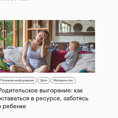
Полезная информация
Дети
Материнство
Родительское выгорание: как
оставаться в ресурсе, заботясь
о ребенке