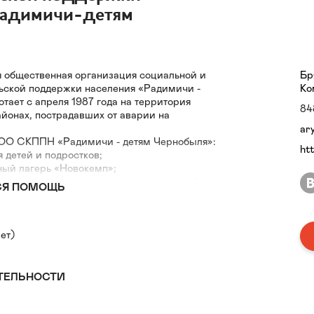
Радимичи-детям
я общественная организация социальной и
Бр
льской поддержки населения «Радимичи -
Ко
тает с апреля 1987 года на территория
84
айонах, пострадавших от аварии на
ar
ОО СКППН «Радимичи - детям Чернобыля»:
ht
 детей и подростков;
ный лагерь «Новокемп»;
и восстановительного лечения для детей с
СЯ ПОМОЩЬ
м параличем;
 щитовидной железы;
ионный центр для детей с ограниченными
ет)
обыльский центр;
ТЕЛЬНОСТИ