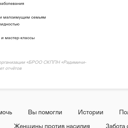
заболевания
 и малоимущим семьям
лидностью
 от стихийных бедствий/катастроф/войн
 и мастер-классы
ощь
ация
 организации «БРОО СКППН «Радимичи-
ет отчётов
мочь
Вы помогли
Истории
По
Женщины против насилия
Забота