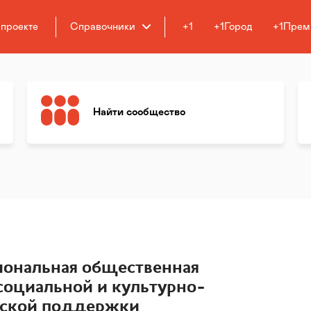
 проекте
Справочники
+1
+1Город
+1Прем
Найти сообщество
иональная общественная
социальной и культурно-
ьской поддержки