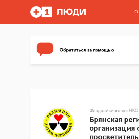
О
Обратиться за помощью
Фандрайзинговая НКО
Брянская рег
организация 
просветител