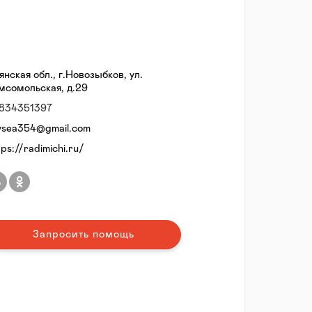
янская обл., г.Новозыбков, ул.
мсомольская, д.29
834351397
ysea354@gmail.com
tps://radimichi.ru/
Запросить помощь