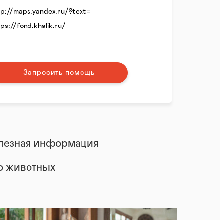
tp://maps.yandex.ru/?text=
tps://fond.khalik.ru/
Запросить помощь
лезная информация
 о животных