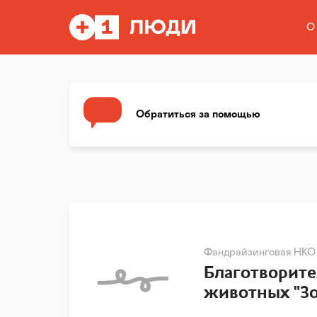
О
Обратиться за помощью
Фандрайзинговая НКО
Благотворит
животных "Зо