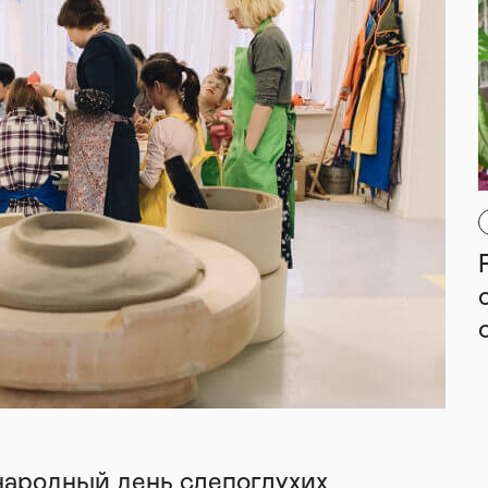
народный день слепоглухих