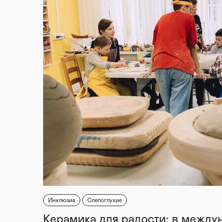
Инклюзия
Слепоглухие
Керамика для радости: в между