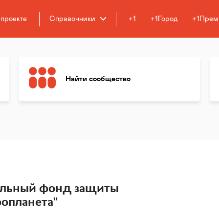
 проекте
Справочники
+1
+1Город
+1Прем
Найти сообщество
ельный фонд защиты
опланета"