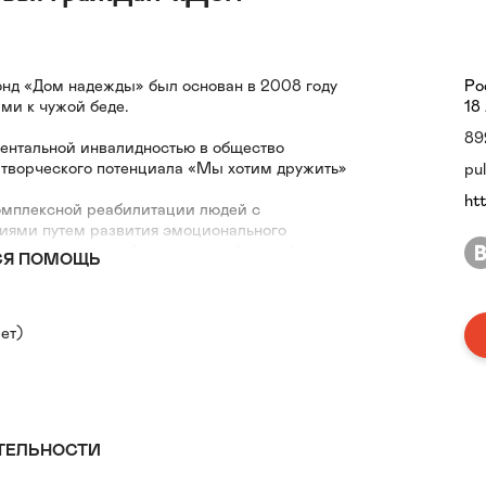
нд «Дом надежды» был основан в 2008 году
Ро
и к чужой беде.
18
89
ментальной инвалидностью в общество
 творческого потенциала «Мы хотим дружить»
pu
ht
омплексной реабилитации людей с
ями путем развития эмоционального
е их в единое сообщество людей, содействие
СЯ ПОМОЩЬ
ации 2020г.
евного пребывания для людей с ограниченными
ья, имеющими ментальные отклонения
ебо» 2018г.-2019г.
ет)
ддержки и социального сопровождения для
 расстройствами и расстройствами поведения
аутистического спектра) в возрасте от 18 до
ржим небо» 2017г.-2018г.
инфекции среди людей, употребляющих
ТЕЛЬНОСТИ
тивной помощи для людей, живущих с ВИЧ-