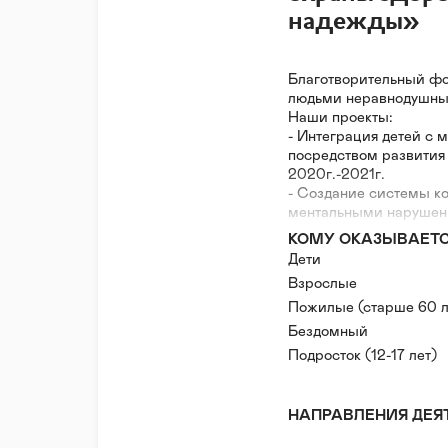
надежды»
Благотворительный фо
людьми неравнодушным
Наши проекты:
- Интеграция детей с 
посредством развития
2020г.-2021г.
- Создание системы к
ментальными нарушени
интеллекта, вовлечени
КОМУ ОКАЗЫВАЕТ
процессу их социализ
Дети
- Создание центра дн
Взрослые
возможностями здоров
«Вместе мы удержим н
Пожилые (старше 60 л
- Создание центра по
Бездомный
людей с психическими
Подросток (12-17 лет)
(включая расстройства 
45 лет «Вместе мы уде
- Профилактика ВИЧ -
НАПРАВЛЕНИЯ ДЕЯ
наркотики
- Организация паллиа