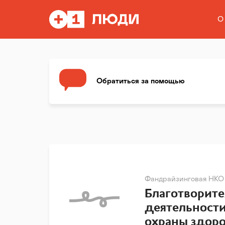
О
Обратиться за помощью
Фандрайзинговая НКО
Благотворит
деятельности
охраны здор