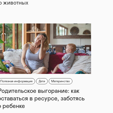
 о животных
Полезная информация
Дети
Материнство
Родительское выгорание: как
оставаться в ресурсе, заботясь
о ребенке