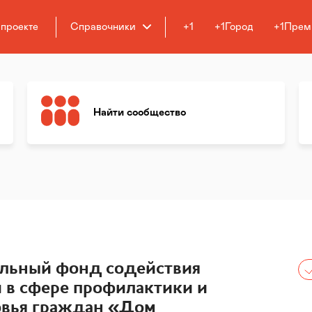
 проекте
Справочники
+1
+1Город
+1Прем
Найти сообщество
ельный фонд содействия
 в сфере профилактики и
овья граждан «Дом