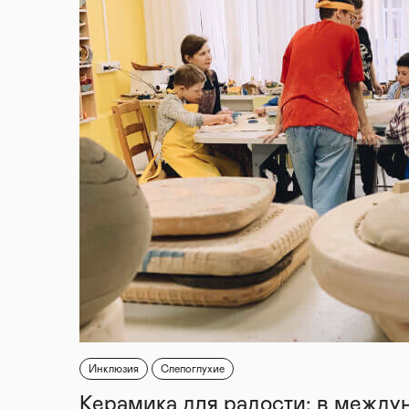
Инклюзия
Слепоглухие
Керамика для радости: в между