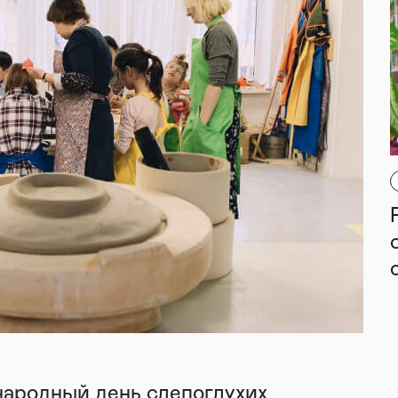
народный день слепоглухих