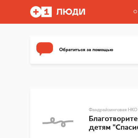
О
Обратиться за помощью
Фандрайзинговая НКО
Благотворит
детям "Спаси