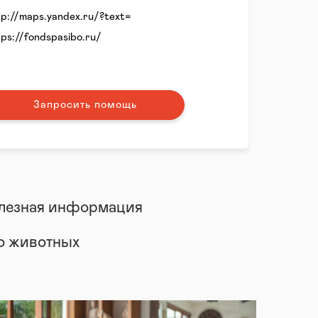
tp://maps.yandex.ru/?text=
tps://fondspasibo.ru/
Запросить помощь
лезная информация
 о животных