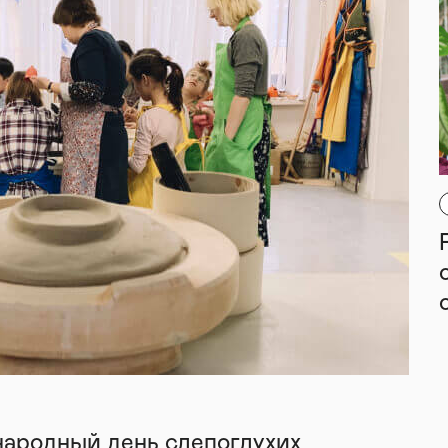
народный день слепоглухих