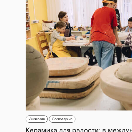
Инклюзия
Слепоглухие
Керамика для радости: в между