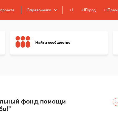
 проекте
Справочники
+1
+1Город
+1Прем
Найти сообщество
ельный фонд помощи
бо!"