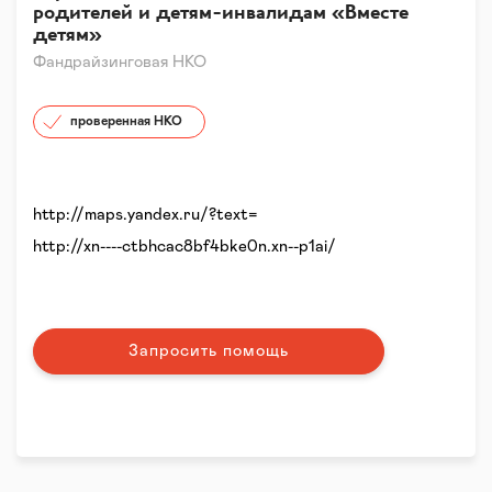
родителей и детям-инвалидам «Вместе
детям»
Фандрайзинговая НКО
проверенная НКО
http://maps.yandex.ru/?text=
http://xn----ctbhcac8bf4bke0n.xn--p1ai/
Запросить помощь