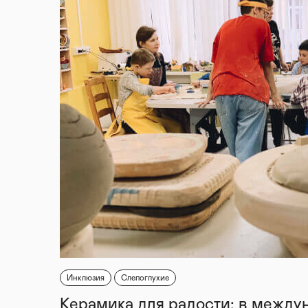
Инклюзия
Слепоглухие
Керамика для радости: в между