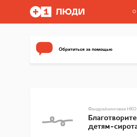
О
Обратиться за помощью
Фандрайзинговая НКО
Благотворит
детям-сирота