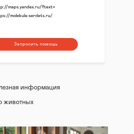
tp://maps.yandex.ru/?text=
tps://molekula-serdets.ru/
Запросить помощь
лезная информация
 о животных