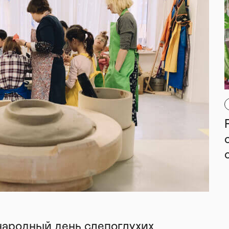
народный день слепоглухих