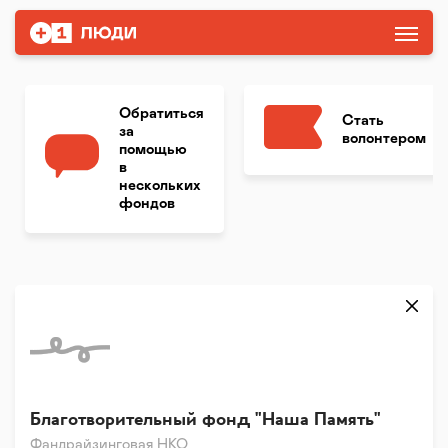
Обратиться
Стать
за
волонтером
помощью
в
нескольких
фондов
Благотворительный фонд "Наша Память"
Фандрайзинговая НКО