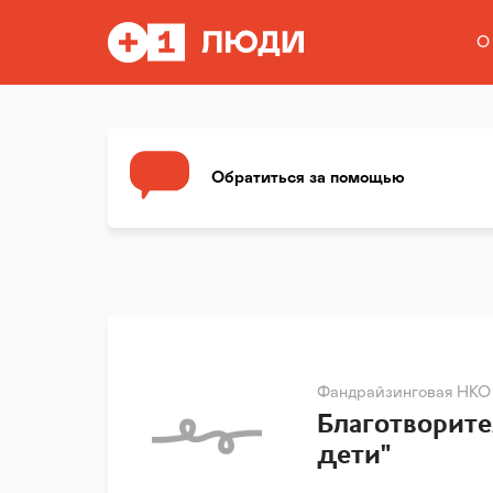
О
Обратиться за помощью
Фандрайзинговая НКО
Благотворит
дети"