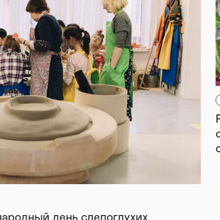
народный день слепоглухих