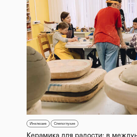
Инклюзия
Слепоглухие
Керамика для радости: в между