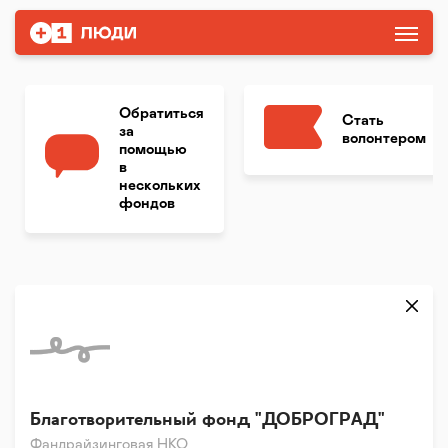
Обратиться
Стать
за
волонтером
помощью
в
нескольких
фондов
Благотворительный фонд "ДОБРОГРАД"
Фандрайзинговая НКО