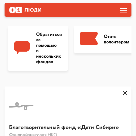
Обратиться
Стать
за
волонтером
помощью
в
нескольких
фондов
Благотворительный фонд «Дети Сибири»
Фандрайзинговая НКО