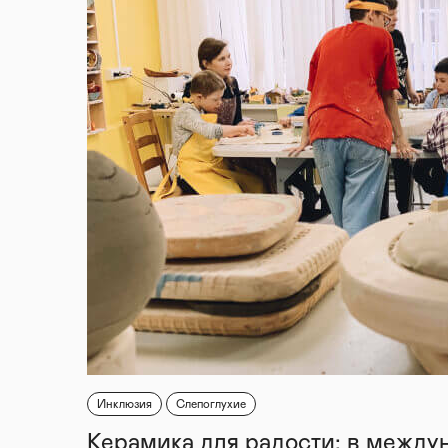
Инклюзия
Слепоглухие
Керамика для радости: в между