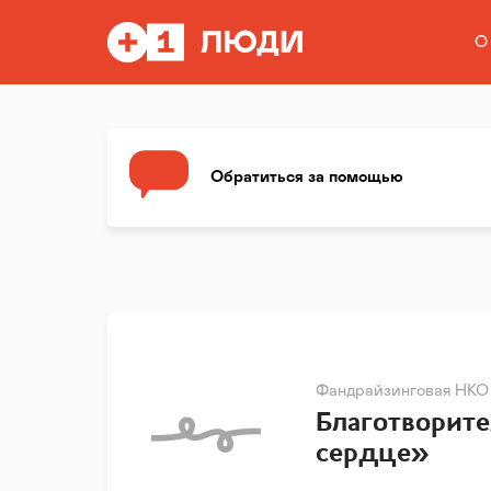
О
Обратиться за помощью
Фандрайзинговая НКО
Благотворит
сердце»