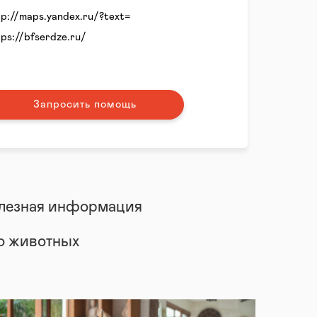
tp://maps.yandex.ru/?text=
tps://bfserdze.ru/
Запросить помощь
лезная информация
 о животных