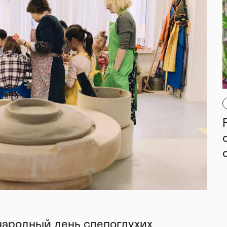
народный день слепоглухих