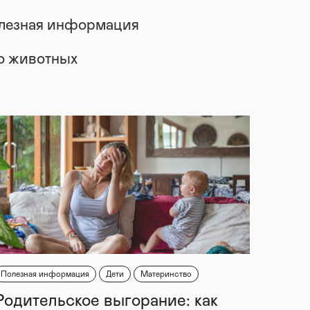
лезная информация
 о животных
Полезная информация
Дети
Материнство
Родительское выгорание: как