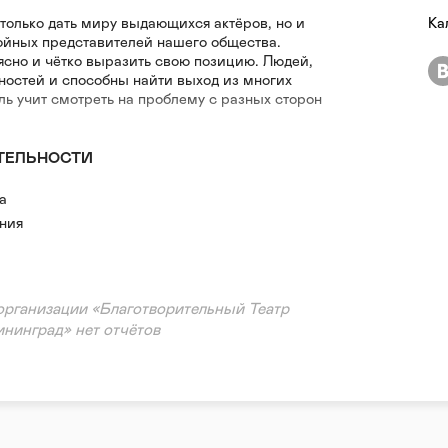
 только дать миру выдающихся актёров, но и
Ка
ойных представителей нашего общества.
ясно и чётко выразить свою позицию. Людей,
дностей и способны найти выход из многих
эль учит смотреть на проблему с разных сторон
ТЕЛЬНОСТИ
а
ния
организации «Благотворительный Театр
инград» нет отчётов