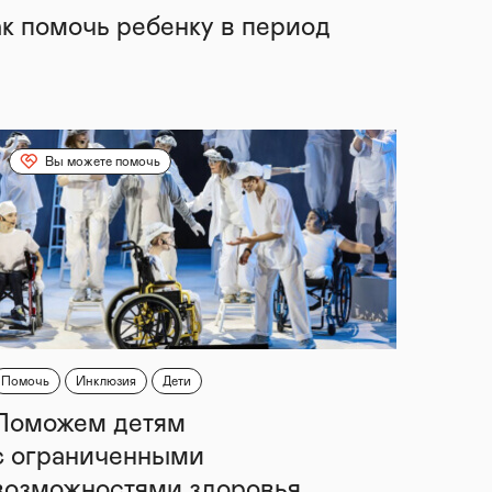
ак помочь ребенку в период
Вы можете помочь
Помочь
Инклюзия
Дети
Поможем детям
с ограниченными
возможностями здоровья