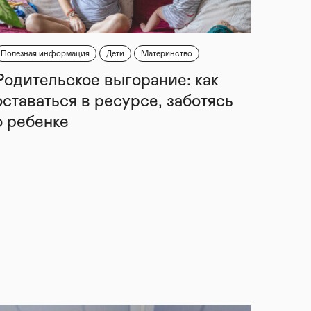
Полезная информация
Дети
Материнство
Родительское выгорание: как
оставаться в ресурсе, заботясь
о ребенке