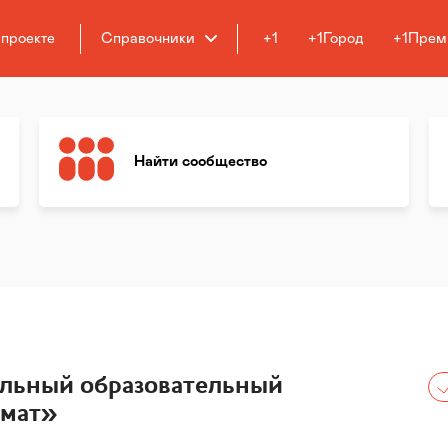
 проекте
Справочники
+1
+1Город
+1Прем
Найти сообщество
ельный образовательный
мат»