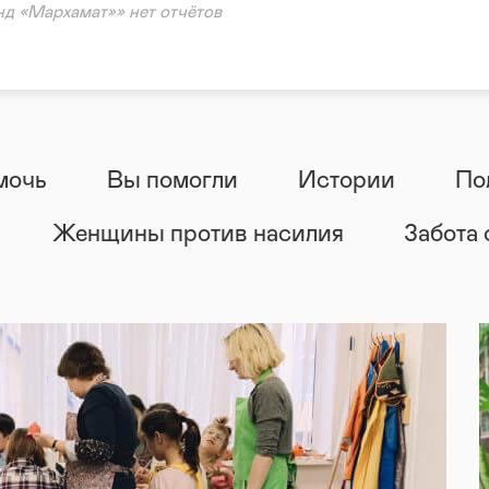
д «Мархамат»» нет отчётов
ощь
ация
мочь
Вы помогли
Истории
По
Женщины против насилия
Забота