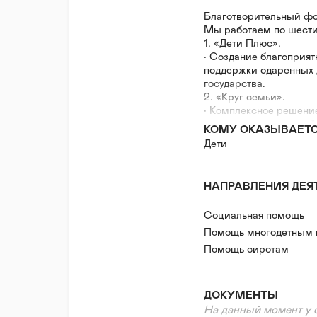
Благотворительный фо
Мы работаем по шест
1. «Дети Плюс».
• Создание благоприят
поддержки одаренных д
государства.
2. «Круг семьи».
• Комплексное решение
находящихся в трудно
КОМУ ОКАЗЫВАЕТ
3. «Линия Сердца»
Дети
• Комплексное решени
реабилитации детей.
4. "Шаг вперед"
НАПРАВЛЕНИЯ ДЕЯ
• Организация Добров
реализацию молодежны
Социальная помощь
учреждений.
5. "Мы сильнее вместе
Помощь многодетным
• Комплексная поддер
Помощь сиротам
некоммерческих орган
Помощь людям с инва
6. "Центр детского раз
Помощь в тяжелой жиз
• Центр развития для 
ДОКУМЕНТЫ
возможностями здоровь
Нефинансовая/гумани
На данный момент у 
ситуации.