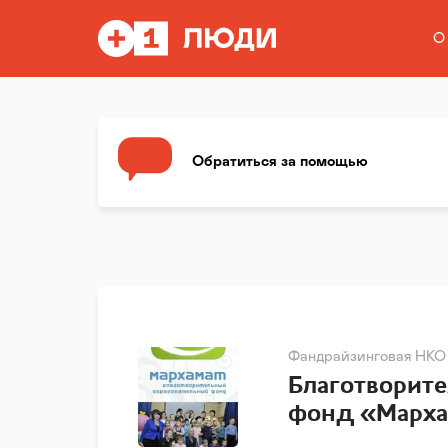
О
Обратиться за помощью
Фандрайзинговая НКО
Благотворит
фонд «Марха