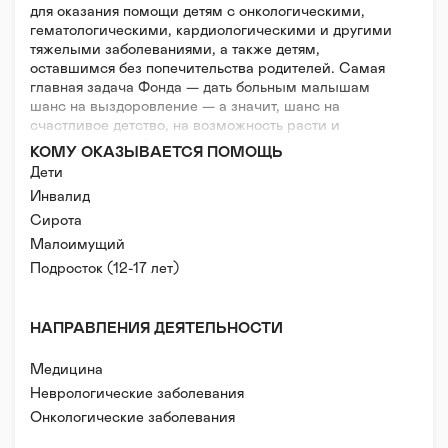
для оказания помощи детям с онкологическими,
гематологическими, кардиологическими и другими
тяжелыми заболеваниями, а также детям,
оставшимся без попечительства родителей. Самая
главная задача Фонда — дать больным малышам
шанс на выздоровление — а значит, шанс на
счастливое детство, на возможность расти и
радовать своих близких, и, самое главное, шанс на
КОМУ ОКАЗЫВАЕТСЯ ПОМОЩЬ
то, чтобы жить.
Дети
Инвалид
Цели фонда:
Сирота
- Сбор средств на лечение, реабилитацию и иную
помощь детям с онкологическими и
Малоимущий
гематологическими заболеваниями;
Подросток (12-17 лет)
- Привлечение общественного внимания к
проблемам детей с онкологическими и
гематологическими заболеваниям;
НАПРАВЛЕНИЯ ДЕЯТЕЛЬНОСТИ
- Поддержка мероприятий по оздоровлению,
лечению, культурному и социальному развитию
Медицина
детей с онкологическими и другими заболеваниями;
- Улучшение условий жизни, помощь в лечении и
Неврологические заболевания
воспитании детей-сирот, находящихся в детских
Онкологические заболевания
специальных учреждениях на территории г.
Заболевания системы крови