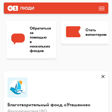
Обратиться
Стать
за
волонтером
помощью
в
нескольких
фондов
Благотворительный фонд «Утешение»
Фандрайзинговая НКО