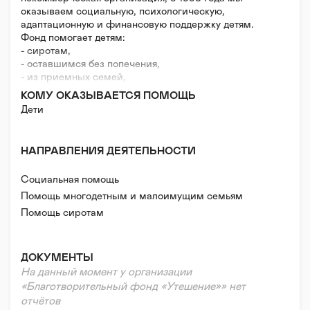
оказываем социальную, психологическую,
адаптационную и финансовую поддержку детям.
Фонд помогает детям:
- сиротам,
- оставшимся без попечения,
- из приемных семей,
- детям-инвалидам
КОМУ ОКАЗЫВАЕТСЯ ПОМОЩЬ
Наша главная цель - поддержка детей, попавших в
Дети
трудную жизненную ситуацию, способствование
обеспечению для них равных возможностей
развития, помощь в становлении личности, выборе
НАПРАВЛЕНИЯ ДЕЯТЕЛЬНОСТИ
жизненного пути и профессии.
Социальная помощь
Помощь многодетным и малоимущим семьям
Помощь сиротам
Помощь людям с инвалидностью
Помощь в тяжелой жизненной ситуации
ДОКУМЕНТЫ
Нефинансовая/гуманитарная помощь
На данный момент у организации
Волонтерская помощь
«Благотворительный фонд «Утешение»» нет
Психологическая помощь
отчётов