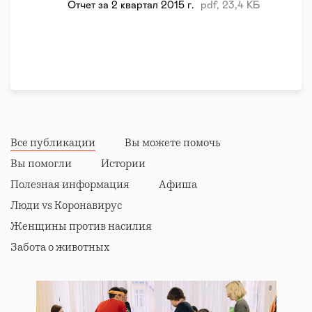
Отчет за 2 квартал 2015 г.
pdf, 23,4 КБ
- Поддержка соревнований и популяризация
паралимпийского спорта
- Реализация образовательных, социально-
культурных проектов, публикации в СМИ,
направленные на освещение достижений
спортсменов с инвалидностью и позитивного опыта
преодоления ограничений
Все публикации
Вы можете помочь
Вы помогли
Истории
Полезная информация
Афиша
Люди vs Коронавирус
Женщины против насилия
Забота о животных