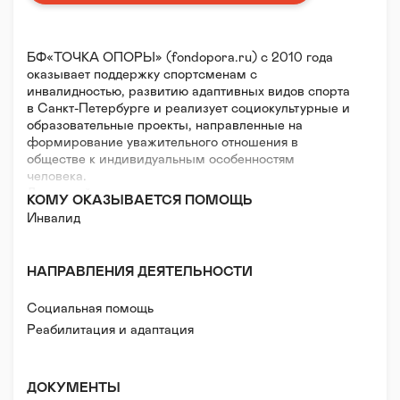
БФ«ТОЧКА ОПОРЫ» (fondopora.ru) с 2010 года
оказывает поддержку спортсменам с
инвалидностью, развитию адаптивных видов спорта
в Санкт-Петербурге и реализует социокультурные и
образовательные проекты, направленные на
формирование уважительного отношения в
обществе к индивидуальным особенностям
человека.
Для людей с инвалидностью спорт – это право на
КОМУ ОКАЗЫВАЕТСЯ ПОМОЩЬ
социализацию, на полноценный образ жизни. Для
Инвалид
общества паралимпийские медали – убедительный
повод отказаться от стереотипов в отношении людей
с физическими особенностями, а также поверить в
НАПРАВЛЕНИЯ ДЕЯТЕЛЬНОСТИ
то, что твой путь зависит не от жизненных
обстоятельств, а от твоего отношения к ним.
Социальная помощь
Направления работы Фонда:
- Оказание оперативной адресной помощи
Реабилитация и адаптация
спортсменам и федерациям, когда нет возможности
выделения средств из госбюджета на покупку
инвентаря, экипировки, оплаты выездов на
ДОКУМЕНТЫ
соревнования