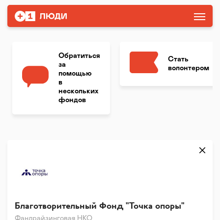
Обратиться
Стать
за
волонтером
помощью
в
нескольких
фондов
Благотворительный Фонд "Точка опоры"
Фандрайзинговая НКО