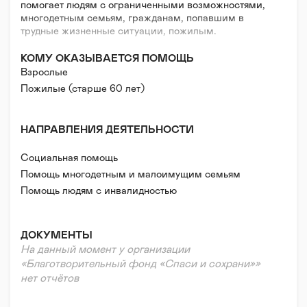
помогает людям с ограниченными возможностями,
многодетным семьям, гражданам, попавшим в
трудные жизненные ситуации, пожилым.
КОМУ ОКАЗЫВАЕТСЯ ПОМОЩЬ
Взрослые
Пожилые (старше 60 лет)
НАПРАВЛЕНИЯ ДЕЯТЕЛЬНОСТИ
Социальная помощь
Помощь многодетным и малоимущим семьям
Помощь людям с инвалидностью
Помощь бездомным
Помощь заключённым/бывшим заключённым
ДОКУМЕНТЫ
Помощь пострадавшим от стихийных бедствий/
На данный момент у организации
катастроф/войн
«Благотворительный фонд «Спаси и сохрани»»
Помощь в тяжелой жизненной ситуации
нет отчётов