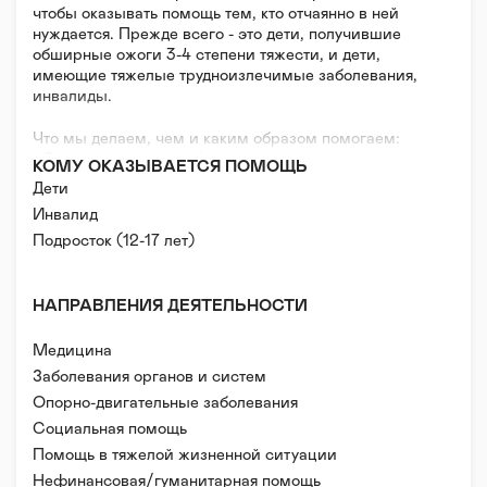
чтобы оказывать помощь тем, кто отчаянно в ней
нуждается. Прежде всего - это дети, получившие
обширные ожоги 3-4 степени тяжести, и дети,
имеющие тяжелые трудноизлечимые заболевания,
инвалиды.
Что мы делаем, чем и каким образом помогаем:
- Оплачиваем и приобретаем медикаменты,
КОМУ ОКАЗЫВАЕТСЯ ПОМОЩЬ
особенно дорогостоящие, такие как: пентаглобин,
Дети
тиенам, фортум, сурфоктанты, цитохром, альбумин
Инвалид
и другие;
Подросток (12-17 лет)
- Помогаем приобретать расходные материалы и
медицинское оборудование;
- Оплачиваем реабилитационное лечение
инвалидов, оказываем помощь в приобретении
НАПРАВЛЕНИЯ ДЕЯТЕЛЬНОСТИ
тренажеров для реабилитации (ходунки,
параподиумы);
Медицина
- Оказываем помощь в приобретении
Заболевания органов и систем
компрессионного белья, гелевых пластин,
Опорно-двигательные заболевания
специальных неприлипающих к ранам повязок,
биологического раневого покрытия, временно
Социальная помощь
замещающего собственную кожу пациента, шовного
Помощь в тяжелой жизненной ситуации
материала, экспандеров для натяжения кожи,
Нефинансовая/гуманитарная помощь