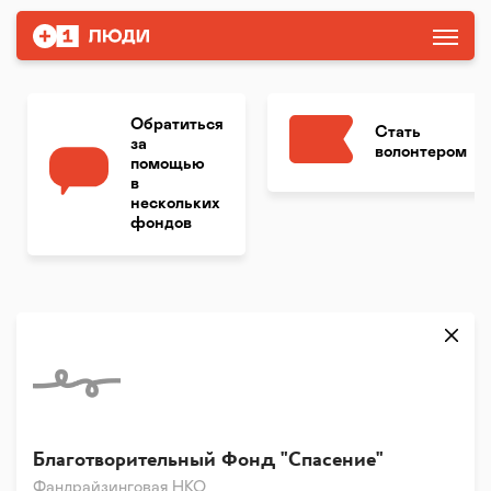
Обратиться
Стать
за
волонтером
помощью
в
нескольких
фондов
Благотворительный Фонд "Спасение"
Фандрайзинговая НКО