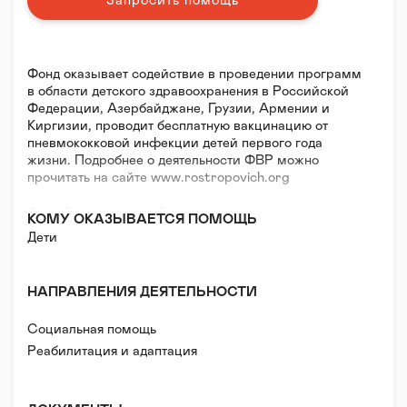
Запросить помощь
Фонд оказывает содействие в проведении программ
в области детского здравоохранения в Российской
Федерации, Азербайджане, Грузии, Армении и
Киргизии, проводит бесплатную вакцинацию от
пневмококковой инфекции детей первого года
жизни. Подробнее о деятельности ФВР можно
прочитать на сайте www.rostropovich.org
Фонд Ростроповича-Вишневской проводит
КОМУ ОКАЗЫВАЕТСЯ ПОМОЩЬ
благотворительные программы по охране здоровья
Дети
детей в России, начиная с момента учреждения
фонда Мстиславом Ростроповичем и Галиной
Вишневской в 1991 году.
НАПРАВЛЕНИЯ ДЕЯТЕЛЬНОСТИ
С момента своего учреждения, деятельность Фонда
Социальная помощь
посвящена улучшению здоровья и благополучия
Реабилитация и адаптация
детского населения.
Вслед за успешной реализацией программы
вакцинации против гепатита В, Фонд Ростроповича-