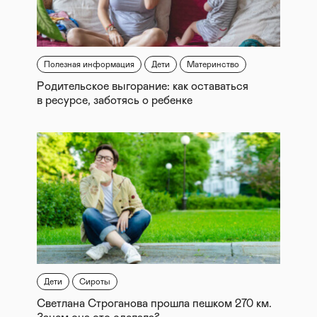
Медицинские специалисты из Детской городской
больницы №1 в г. Санкт-Петербурге и
Онкологического центра им. Ломбарди в г.
Вашингтоне округа Колумбия регулярно проводили
совместный прием пациентов по Интернету. В
Полезная информация
Дети
Материнство
результате было сформировано общее
Родительское выгорание: как оставаться
информационное поле, позволяющее обмениваться
в ресурсе, заботясь о ребенке
знаниями в области медицины);
- Постройка детской больницы (в Вачском районе
Нижегородской области);
- Установка водоочистных систем (Установка
водоочистных систем, основанных на принципе
обратного осмоса, в некоторых детских больницах г.
Санкт-Петербурга и Нижегородской области).
Источник информации: http://www.spbfvr.ru/
Дети
Сироты
Светлана Строганова прошла пешком 270 км.