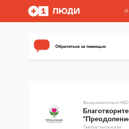
О
Обратиться за помощью
Фандрайзинговая НКО
Благотворит
"Преодолени
Тамбов пензенская