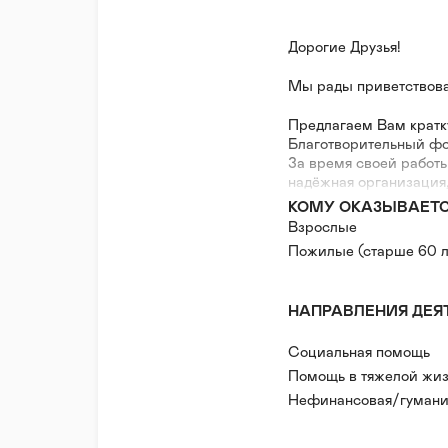
Дорогие Друзья!
Мы рады приветствова
Предлагаем Вам крат
Благотворительный фон
За время своей работ
надёжная организация,
деятельность, направ
КОМУ ОКАЗЫВАЕТ
Фондом было успешно 
Взрослые
программ. Одним из п
Пожилые (старше 60 л
является оказание по
так и получающих усл
Отделениях коек сестр
НАПРАВЛЕНИЯ ДЕЯ
Фонд "ПРЕОДОЛЕНИЕ" 
Социальная помощь
Тамбовской области. Д
помощи социально уяз
Помощь в тяжелой жиз
Нефинансовая/гумани
НАША МИССИЯ - вовре
Волонтерская помощь
Мы хотим ВМЕСТЕ с с