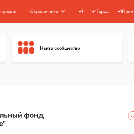
 проекте
Справочники
+1
+1Город
+1Прем
Найти сообщество
ельный фонд
е"