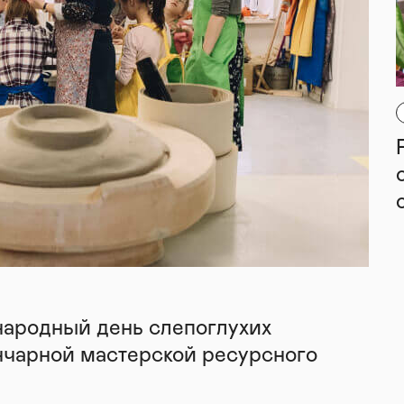
 человек, участвующий в благотворительности
угим, но и наполняет особым смыслом свою
имером для других.
еству со всеми, кто разделяет миссию и идеи
 нами по телефону: 8 953 72 37 089
дресу: fondpreodolenie@fond68.ru
народный день слепоглухих
нчарной мастерской ресурсного