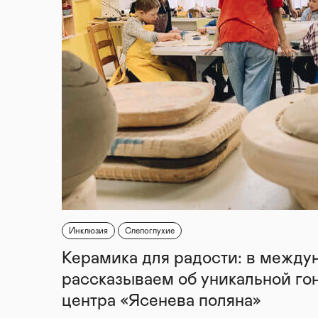
Мы верим, что каждый
не просто помогает др
жизнь и становится пр
Помогаем ВМЕСТЕ!
Мы готовы к сотруднич
нашего фонда.
Вы можете связаться с
или по электронному а
Инклюзия
Слепоглухие
Керамика для радости: в между
рассказываем об уникальной го
центра «Ясенева поляна»