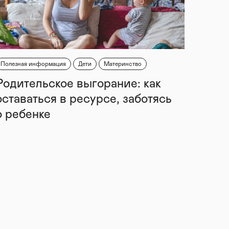
Полезная информация
Дети
Материнство
Родительское выгорание: как
оставаться в ресурсе, заботясь
о ребенке