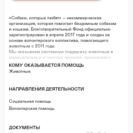
«Собаки, которые любят» – некоммерческая
организация, которая помогает бездомным собакам
и кошкам. Благотворительный Фонд официально
зарегистрирован в апреле 2017 года и создан на
основе волонтерского коллектива, помогающего
животным с 2011 года.
Мы оказываем системную поддержку животным в
муниципальных и частных приютах: приезжаем к
ним в качестве волонтеров, социализируем и
КОМУ ОКАЗЫВАЕТСЯ ПОМОЩЬ
выгуливаем, закупаем корма и медикаменты.
Животные
Опекаем отдельных животных, которые попали в
беду и нуждаются в лечении, обеспечиваем их
необходимой ветеринарной помощью.
НАПРАВЛЕНИЯ ДЕЯТЕЛЬНОСТИ
Волонтеры Фонда систематически проводят
мероприятия, направленные на поиск животным
Социальная помощь
нового дома и просвещение населения в области
воспитания и содержания питомцев. Кроме того,
Волонтерская помощь
наши фестивали и "уроки доброты" для детей
привлекают внимание людей к проблеме бездомных
животных и популяризируют в глазах людей собак и
ДОКУМЕНТЫ
кошек, оставшихся без дома.