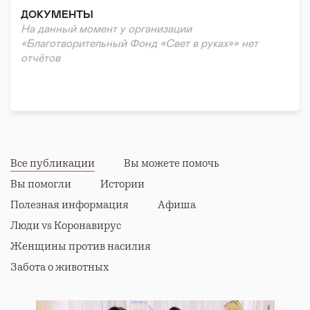
Вторым важным направлением работы Фонда
ДОКУМЕНТЫ
является взаимодействие с медицинскими
На данный момент у организации
учреждениями. Фонд проводит обучающие
«Благотворительный Фонд «Свет в руках»» нет
мероприятия для медперсонала по взаимодействию
отчётов
с пациентами в ситуации перинатальной утраты. А
так же оказывает психологическую поддержку
врачам.
Все публикации
Вы можете помочь
Вы помогли
Истории
Полезная информация
Афиша
Люди vs Коронавирус
Женщины против насилия
Забота о животных