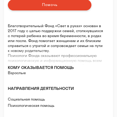
Помочь
Благотворительный Фонд «Свет в руках» основан в
2017 году с целью поддержки семей, столкнувшихся
с потерей ребенка во время беременности, в родах
или после. Фонд помогает женщинам и их близким
справиться с утратой и сопровождает семьи на пути
к новому родительству.
Психологи Фонда оказывают профессиональную
психологическую и информационную помощь всем
обратившимся, независимо от их географического
КОМУ ОКАЗЫВАЕТСЯ ПОМОЩЬ
местоположения и давности потери.
Взрослые
Основная программа Фонда - психологическая
поддержка людей, испытывающих проблемы на пути
к родительству. Мы оказываем личные
НАПРАВЛЕНИЯ ДЕЯТЕЛЬНОСТИ
консультации, а так же проводим группы поддержки,
не только для женщин, но и при необходимости, для
Социальная помощь
остальных членов семьи. Есть отдельные группы
поддержки для пап, а так же группы для тех, кто
Психологическая помощь
проходит процедуру ЭКО или планирует новую
беременность после потери.