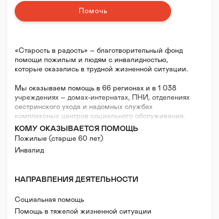
Помочь
«Старость в радость» – благотворительный фонд
помощи пожилым и людям с инвалидностью,
которые оказались в трудной жизненной ситуации.
Мы оказываем помощь в 66 регионах и в 1 038
учреждениях – домах-интернатах, ПНИ, отделениях
сестринского ухода и надомных службах
комплексных центров социального обслуживания.
На регулярной основе передаем средства ухода и
КОМУ ОКАЗЫВАЕТСЯ ПОМОЩЬ
реабилитации, оплачиваем труд и обучение
Пожилые (старше 60 лет)
профессиональных помощников по уходу и
Инвалид
организаторов культурного досуга, открываем
патронажные службы для надомной помощи.
НАПРАВЛЕНИЯ ДЕЯТЕЛЬНОСТИ
Все люди заслужили достойную жизнь в старости.
Мы стремимся к тому, чтобы каждый человек мог
Социальная помощь
рассчитывать на минимальные стандарты ухода —
чистую постель, уютную и светлую комнату,
Помощь в тяжелой жизненной ситуации
заботливую помощницу по уходу и разнообразный