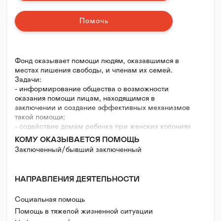
Помочь
Фонд оказывает помощи людям, оказавшимся в
местах лишения свободы, и членам их семей.
Задачи:
- информирование общества о возможности
оказания помощи лицам, находящимся в
заключении и создание эффективных механизмов
такой помощи;
- содействие домам ребенка при женских колониях
в создании условий для совместного пребывания
КОМУ ОКАЗЫВАЕТСЯ ПОМОЩЬ
матери и ребенка, полноценного развития детей и
Заключенный/бывший заключенный
организации дополнительного медицинского
обслуживания;
- оказание адресной материальной, юридической и
НАПРАВЛЕНИЯ ДЕЯТЕЛЬНОСТИ
иной помощи осужденным и членам их семей;
- улучшение условий пребывания заключенных в
Социальная помощь
неволе путем оказания материальной и технической
помощи исправительным учреждениям.
Помощь в тяжелой жизненной ситуации