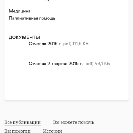
Фонд «Вера» и все, кто его поддерживает — делают
так, чтобы в конце жизни было не больно, не
Медицина
одиноко, не стыдно. А значит, не страшно.
Паллиативная помощь
ДОКУМЕНТЫ
Отчет за 2016 г
pdf, 111,6 КБ
Отчет за 2 квартал 2015 г.
pdf, 49,1 КБ
Все публикации
Вы можете помочь
Вы помогли
Истории