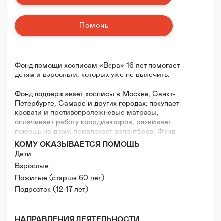
Помочь
Фонд помощи хосписам «Вера» 16 лет помогает
детям и взрослым, которых уже не вылечить.
Фонд поддерживает хосписы в Москве, Санкт-
Петербурге, Самаре и других городах: покупает
кровати и противопролежневые матрасы,
оплачивает работу координаторов, развивает
помощь на дому, привлекает волонтёров. Фонд
поддерживает семьи с неизлечимо больными
КОМУ ОКАЗЫВАЕТСЯ ПОМОЩЬ
детьми по всей стране: помогает детям
Дети
возвращаться домой из реанимации, окружает
Взрослые
заботой родителей, добивается системных
Пожилые (старше 60 лет)
изменений — чтобы дети начинали получать помощь
от государства. Фонд обучает врачей и медсестёр
Подросток (12-17 лет)
хосписов самому важному — обезболиванию, уходу
и коммуникации.
НАПРАВЛЕНИЯ ДЕЯТЕЛЬНОСТИ