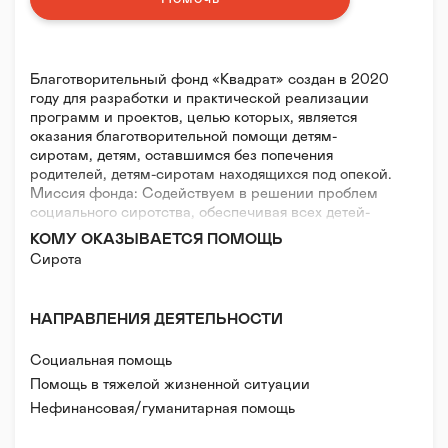
Благотворительный фонд «Квадрат» создан в 2020
году для разработки и практической реализации
программ и проектов, целью которых, является
оказания благотворительной помощи детям-
сиротам, детям, оставшимся без попечения
родителей, детям-сиротам находящихся под опекой.
Миссия фонда: Содействуем в решении проблем
социального сиротства, обеспечивая всех детей-
сирот равными правами на семью и детство.
КОМУ ОКАЗЫВАЕТСЯ ПОМОЩЬ
Деятельность фонда:
Сирота
- Содействуем в социальной адаптации детей -
сирот путем обучения их необходимым жизненным
и профессиональным навыкам.
НАПРАВЛЕНИЯ ДЕЯТЕЛЬНОСТИ
- Направляем детей-сирот на путь развития и
успеха.
Социальная помощь
- Развиваем чувство принадлежности к обществу,
одновременно давая почувствовать свою ценность
Помощь в тяжелой жизненной ситуации
каждому ребенку.
Нефинансовая/гуманитарная помощь
- Разрабатываем и осуществляем программы по
Волонтерская помощь
социальной поддержке и защите детей-сирот, детей