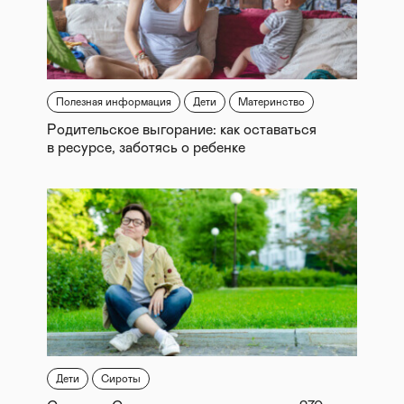
- экскурсии в успешные компании и на
производство;
- содействие нравственному интеллектуальному и
физическому развитию;
- популяризация здорового образа жизни и
профилактика негативных проявлений.
Полезная информация
Дети
Материнство
Содействие интеграции в общество выпускников
детских домов, поддержка в постинтернатной
Родительское выгорание: как оставаться
адаптации:
в ресурсе, заботясь о ребенке
- содействие в выборе профессии будущего;
- помощь в решении бытовых проблем, которые
возникают при выпуске из социального учреждения;
- постинтернатная поддержка при поступление и
обучении в образовательных учреждениях.
Дети
Сироты