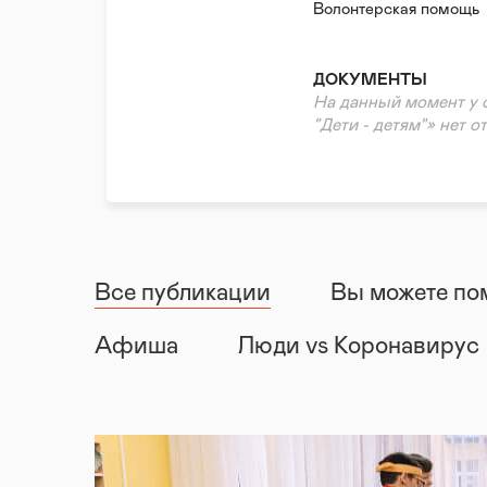
Волонтерская помощь
Реабилитация и адапт
ДОКУМЕНТЫ
На данный момент у 
"Дети - детям"» нет о
Все публикации
Вы можете по
Афиша
Люди vs Коронавирус