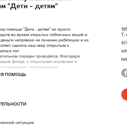
м "Дети - детям"
д помощи "Дети - детям" не просто
12
едств во время открытых публичных акций и
7, 
 деньги напрямую на лечение ребятишек и их
8(
воляет сделать наш мир открытым к
малых лет.
in
ательном порядке проводятся, благодаря
ht
неров фонда, с открытыми игровыми и
и площадками, театральными
курсами, викторинами и прочим, на которых
СЯ ПОМОЩЬ
ть, общаться, радоваться, дружить и гордиться
и, теми — кто себя отдает во имя лечения
 — кто помогает своими пожертвованиями
ТЕЛЬНОСТИ
http://deti-detyam.ru/
ненной ситуации