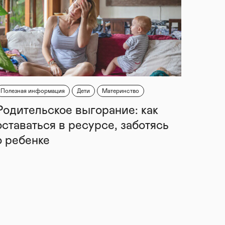
Полезная информация
Дети
Материнство
Родительское выгорание: как
оставаться в ресурсе, заботясь
о ребенке