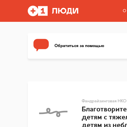
О
Обратиться за помощью
Фандрайзинговая НКО
Благотворит
детям с тяже
детям из неб