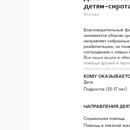
детям-сирота
Москва
Благотворительный фон
занимается сбором ср
направляет собранные
реабилитацию, но поз
состраданию с самых 
Все наши акции в обяз
помощи друзей и парт
спортивными детским
представлениями, кон
КОМУ ОКАЗЫВАЕТ
дети могут просто игра
Дети
своими папами и мамам
Подросток (12-17 лет)
своего ребенка, теми
другим!
НАПРАВЛЕНИЯ ДЕЯ
Источник информация: 
Социальная помощь
Помощь в тяжелой жиз