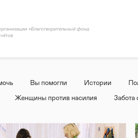
ация
организации «Благотворительный фонд
тчётов
мочь
Вы помогли
Истории
По
Женщины против насилия
Забота