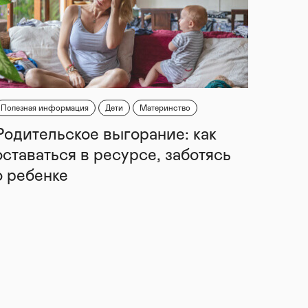
Полезная информация
Дети
Материнство
Родительское выгорание: как
оставаться в ресурсе, заботясь
о ребенке