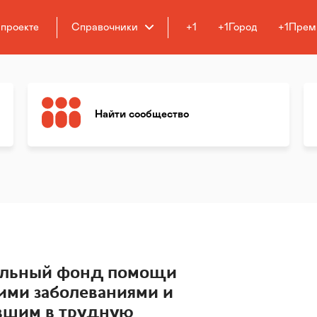
 проекте
Справочники
+1
+1Город
+1Прем
Найти сообщество
ельный фонд помощи
ими заболеваниями и
авшим в трудную