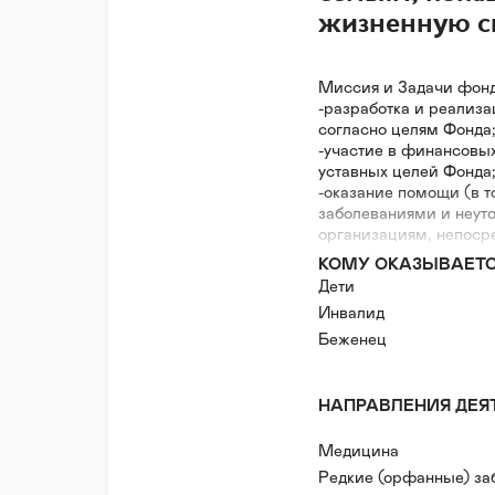
жизненную с
Миссия и Задачи фонд
-разработка и реализа
согласно целям Фонда
-участие в финансовы
уставных целей Фонда
-оказание помощи (в 
заболеваниями и неут
организациям, непоср
-разработка и реализа
КОМУ ОКАЗЫВАЕТ
проведение конкурсов,
Дети
организациями и физ
Инвалид
-привлечение спонсор
участие и/или органи
Беженец
круглых столов и иных
-оказание безвозмезд
финансовой, в частнос
НАПРАВЛЕНИЯ ДЕЯ
-участие и/или орган
на оказание помощи д
Медицина
неуточненными диагно
Редкие (орфанные) за
ведения благотворител