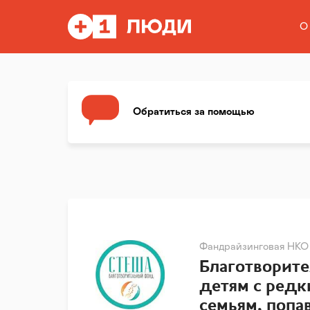
О
Обратиться за помощью
Фандрайзинговая НКО
Благотворит
детям с редк
семьям, поп