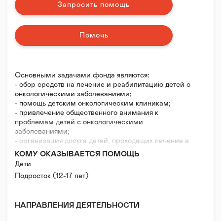
Запросить помощь
Помочь
Основными задачами фонда являются:
- сбор средств на лечение и реабилитацию детей с
онкологическими заболеваниями;
- помощь детским онкологическим клиникам;
- привлечение общественного внимания к
проблемам детей с онкологическими
заболеваниями;
- организация досуга детей, проходящих лечение в
больницах;
КОМУ ОКАЗЫВАЕТСЯ ПОМОЩЬ
- создание волонтерских групп при детских
Дети
онкологических клиниках;
Подросток (12-17 лет)
- содействие развитию безвозмездного донорства
крови.
НАПРАВЛЕНИЯ ДЕЯТЕЛЬНОСТИ