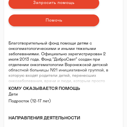
Запросить помощь
Помочь
Благотворительный фонд помощи детям с
онкогематологическими и иными тяжелыми
заболеваниями. Официально зарегистрирован 2
июля 2013 года. Фонд "ДоброСвет" создан при
отделении онкогематологии Воронежской детской
областной больницы №1 инициативной группой, в
которую входят родители детей, перенесших
онкозаболевания, врачи и люди, которым просто
небезразлична судьба этих детей.
КОМУ ОКАЗЫВАЕТСЯ ПОМОЩЬ
Дети
Миссия фонда - всесторонняя систематическая
Подросток (12-17 лет)
помощь детям с тяжелыми заболеваниями на всем
этапе лечения и реабилитации - медицинская,
социальная, волонтерская, донорская,
НАПРАВЛЕНИЯ ДЕЯТЕЛЬНОСТИ
образовательная, психологическая.
Мы помогаем детям, которые вынуждены несколько