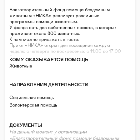
Благотворительный фонд помощи бездомным
животным «НИКА» реализует различные
программы помощи животным.
У фонда есть два собственных приюта, в которых
проживает около 800 животных.
К нам можно приезжать в гости:
Приют «НИКА» открыт для посещения каждую
неделю с четверга по воскресенье: с 11:00 до 17:00​
Если вы едете впервые, лучше попасть на
КОМУ ОКАЗЫВАЕТСЯ ПОМОЩЬ
экскурсию — они проводятся в 12:00 и в 14:00.
Животные
Предварительная запись не требуется.
Запросы о помощи животным рассматриваются
только через почту:
НАПРАВЛЕНИЯ ДЕЯТЕЛЬНОСТИ
info@fond-nika.ru
Вопросы по программе отлова направляйте на
Социальная помощь
почту:
otlov@fond-nika.ru
Волонтерская помощь
ДОКУМЕНТЫ
На данный момент у организации
«Благотворительный фонд помощи бездомным