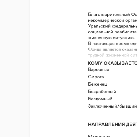
Благотворительный Фо
некоммерческой орган
Уральский федеральный
социальной реабилита
жизненную ситуацию.
В настоящее время од
Фонда является оказа
трудной жизненной сит
наркотиков или спиртн
КОМУ ОКАЗЫВАЕТ
стремящимися вернуть
Взрослые
Поскольку одним из в
Сирота
социальная реабилита
осуществляет различн
Беженец
помощь другим людям 
Безработный
Фонд открыт к сотруд
Бездомный
сторонами и может пр
Заключенный/бывший
следующим направлен
- профилактика химиче
зависимостей;
НАПРАВЛЕНИЯ ДЕЯ
- реабилитация людей,
связи с употреблением
- поддержка кризисны