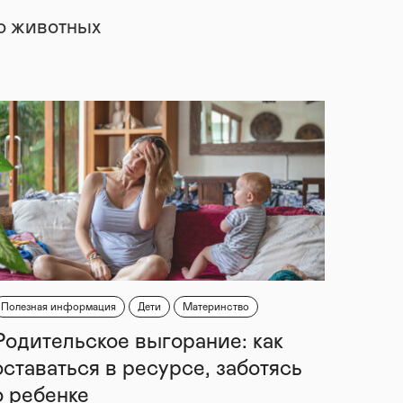
 о животных
Полезная информация
Дети
Материнство
Родительское выгорание: как
оставаться в ресурсе, заботясь
о ребенке