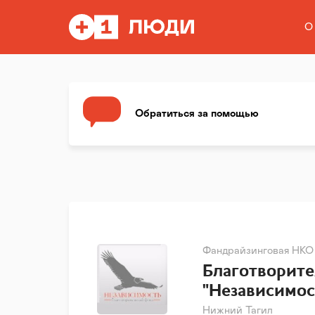
О
Обратиться за помощью
Фандрайзинговая НКО
Благотворит
"Независимос
Нижний Тагил