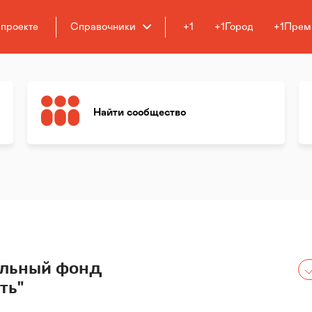
 проекте
Справочники
+1
+1Город
+1Прем
Найти сообщество
ельный фонд
ть"