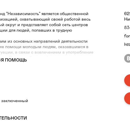
нд "Независимость" является общественной
62
изацией, охватывающей своей работой весь
Ни
 округ и представляет собой сеть центров
83
ции для людей, попавших в трудную
fo
ним из основных направлений деятельности
ht
ние помощи молодым людям, оказавшимся в
уации, в связи с вовлечением в употребление
ого. При этом Фонд работает только с людьми,
СЯ ПОМОЩЬ
ся к нормальной жизни в социуме.
ажных моментов работы Фонда является
ция людей, обратившихся за помощью, мы
ые благотворительные программы, оказывая
силами своих добровольцев.
ничеству со всеми заинтересованными
едложить в настоящее время проекты по
 заключенный
иям:
ских (алкогольной, наркотической и др.)
ТЕЛЬНОСТИ
 оказавшихся в трудной жизненной ситуации в
 алкоголя и наркотиков;
х семей;