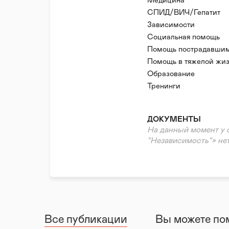
Медицина
- взаимодействие с п
СПИД/ВИЧ/Гепатит
снижения уровня прест
Зависимости
и наркотиков;
Социальная помощь
-пропаганда здорового
- внедрение современ
Помощь пострадавшим
некоммерческого мене
Помощь в тяжелой жиз
заинтересованными ст
Нефинансовая/гумани
Образование
стратегическому план
Волонтерская помощь
Тренинги
Психологическая пом
Правовая поддержка
ДОКУМЕНТЫ
Реабилитация и адапт
На данный момент у 
"Независимость"» нет
Все публикации
Вы можете по