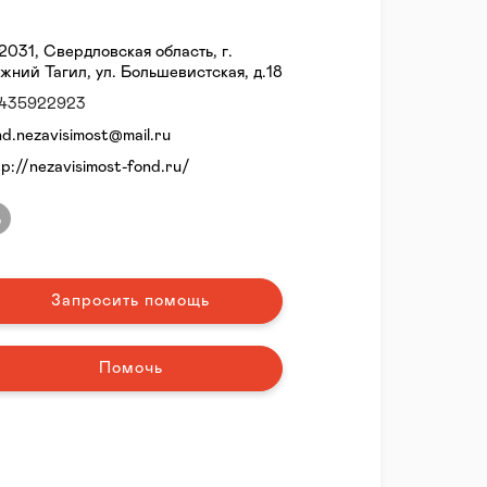
2031, Свердловская область, г.
жний Тагил, ул. Большевистская, д.18
435922923
nd.nezavisimost@mail.ru
tp://nezavisimost-fond.ru/
Запросить помощь
Помочь