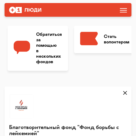
Обратиться
Стать
за
волонтером
помощью
в
нескольких
фондов
Благотворительный фонд "Фонд борьбы с
лейкемией"