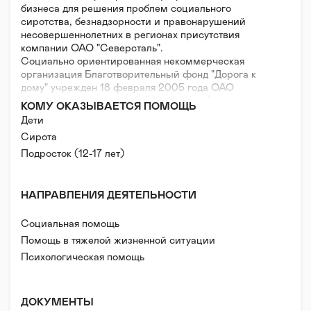
бизнеса для решения проблем социального
сиротства, безнадзорности и правонарушений
несовершеннолетних в регионах присутствия
компании ОАО "Северсталь".
Социально ориентированная некоммерческая
организация Благотворительный фонд "Дорога к
дому" учрежден 18 февраля 2005 года ОАО
"Северсталь" в лице А.А. Мордашова (генерального
КОМУ ОКАЗЫВАЕТСЯ ПОМОЩЬ
директора ОАО "Северсталь") и некоммерческим
Дети
партнерством "Межведомственная служба помощи
Сирота
детям и молодежи" С ЦЕЛЬЮ:
- социальной поддержки и защиты детей и семьи;
Подросток (12-17 лет)
- содействия укреплению престижа и роли семьи в
обществе;
- содействия защиты материнства, детства и
НАПРАВЛЕНИЯ ДЕЯТЕЛЬНОСТИ
отцовства.
Социальная помощь
Через Благотворительный фонд осуществляется
Помощь в тяжелой жизненной ситуации
финансирование благотворительной программы
Психологическая помощь
"Дорога к дому".
"Дорога к дому" - социально-психологическая
поддержка детей, родителей, семей с детьми:
ДОКУМЕНТЫ