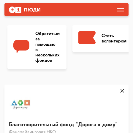
Обратиться
Стать
за
волонтером
помощью
в
нескольких
фондов
Благотворительный фонд "Дорога к дому"
Фандрайзинговая НКО