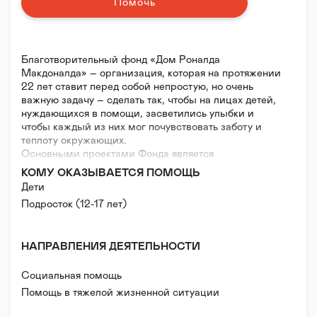
Помочь
Благотворительный фонд «Дом Роналда
Макдоналда» – организация, которая на протяжении
22 лет ставит перед собой непростую, но очень
важную задачу – сделать так, чтобы на лицах детей,
нуждающихся в помощи, засветились улыбки и
чтобы каждый из них мог почувствовать заботу и
теплоту окружающих.
Основными проектами Фонда является
физкультурно-оздоровительная программа для
КОМУ ОКАЗЫВАЕТСЯ ПОМОЩЬ
детей с ограниченными возможностями здоровья,
Дети
бесплатная семейная гостиница «Дом Роналда
Подросток (12-17 лет)
Макдоналда» для родителей, чьи дети проходят
длительное лечение в Детской Республиканской
клинической больнице в Казани, и «Семейные
НАПРАВЛЕНИЯ ДЕЯТЕЛЬНОСТИ
комнаты» в 7 больницах по всей России.
Также мы поддерживаем развитие безбарьерной
городской среды в России и считаем, что все дети
Социальная помощь
имеют равные возможности вне зависимости от
Помощь в тяжелой жизненной ситуации
состояния здоровья.