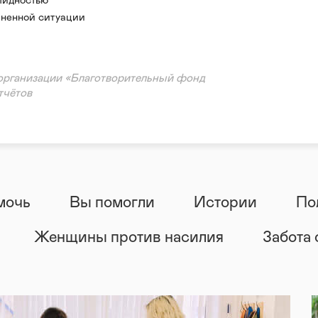
и систем
лидностью
заболевания
ненной ситуации
тарная помощь
болевания
ощь
организации «Благотворительный фонд
тчётов
ация
мочь
Вы помогли
Истории
По
Женщины против насилия
Забота