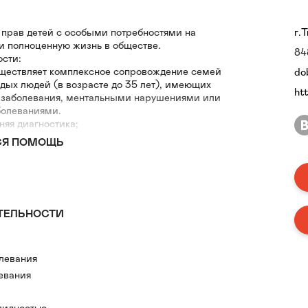
прав детей с особыми потребностями на
г.
и полноценную жизнь в обществе.
84
ости:
ществляет комплексное сопровождение семей
do
одых людей (в возрасте до 35 лет), имеющих
ht
 заболевания, ментальными нарушениями или
болеваниями.
няя диагностика;
рекция;
СЯ ПОМОЩЬ
а и семьи, в т.ч. психосоциальная и трудовая;
жка специалистов.
ТЕЛЬНОСТИ
левания
евания
крови