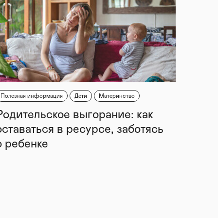
Полезная информация
Дети
Материнство
Родительское выгорание: как
оставаться в ресурсе, заботясь
о ребенке