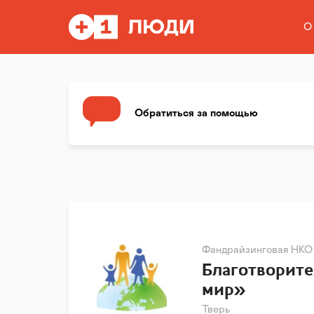
О
Обратиться за помощью
Фандрайзинговая НКО
Благотворит
мир»
Тверь