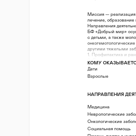
Миссия — реализация 
лечение, образование 
Направления деятельн
БФ «Добрый мир» осу
с детьми, а также мол
онкогемотологические
другими тяжелыми за
1. Профилактика и ран
2. Лечение и психокор
КОМУ ОКАЗЫВАЕТ
3. Реабилитация ребенк
Дети
4. Информирование;
Взрослые
5. Обучение и поддер
НАПРАВЛЕНИЯ ДЕЯ
Медицина
Неврологические забо
Онкологические забол
Заболевания системы 
Социальная помощь