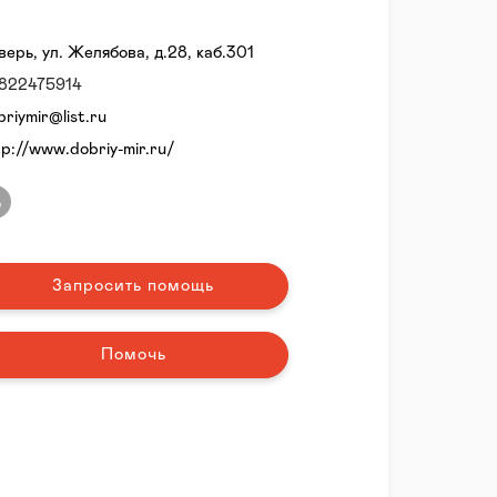
Тверь, ул. Желябова, д.28, каб.301
822475914
briymir@list.ru
tp://www.dobriy-mir.ru/
Запросить помощь
Помочь