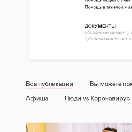
Заболевания органов 
Помощь людям с инва
Сердечно-сосудистые 
Помощь в тяжелой жиз
Паллиативная помощь
Нефинансовая/гумани
Редкие (орфанные) за
Волонтерская помощь
ДОКУМЕНТЫ
Психологическая пом
На данный момент у 
Правовая поддержка
«Добрый мир»» нет о
Реабилитация и адапт
Все публикации
Вы можете по
Афиша
Люди vs Коронавирус